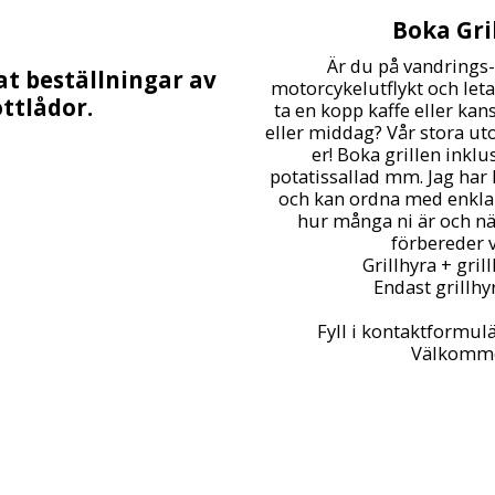
Boka Gri
Är du på vandrings-, 
at beställningar av
motorcykelutflykt och letar 
ttlådor.
ta en kopp kaffe eller kans
eller middag? Vår stora uto
er! Boka grillen inklus
potatissallad mm. Jag har 
och kan ordna med enklar
hur många ni är och nä
förbereder vi 
Grillhyra + grillk
Endast grillhyra
Fyll i kontaktformulär
Välkomm