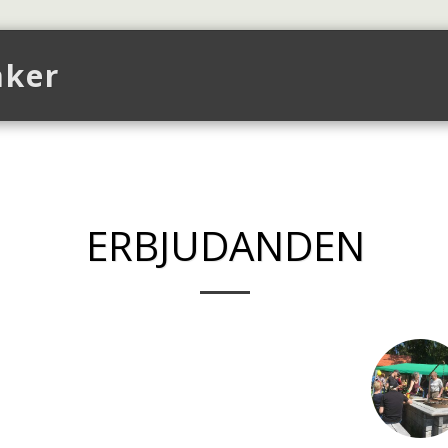
aker
Upp
Om Butiken
Event
Galler
ERBJUDANDEN