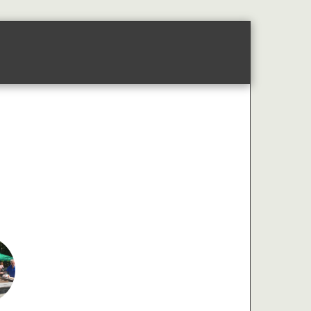
i
Återförsäljare Av Vår Kallpressade Rybso