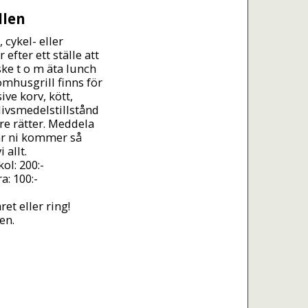
llen
cykel- eller 
efter ett ställe att 
ke t o m äta lunch 
mhusgrill finns för 
ive korv, kött, 
livsmedelstillstånd 
e rätter. Meddela 
r ni kommer så 
allt.

ol: 200:-

: 100:-

et eller ring! 
en.