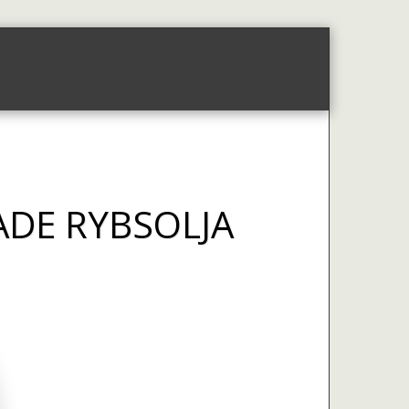
i
Återförsäljare Av Vår Kallpressade Rybso
ADE RYBSOLJA