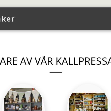
aker
Upp
Om Butiken
Event
Galler
ARE AV VÅR KALLPRESS